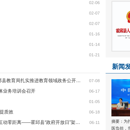
02-06
02-07
02-07
01-16
01-14
01-21
新闻
【交流稿件】深化政务公开 赋能教育治理 —— 霍邱县教育局扎实推进教育领域政务公开提质增效
07-08
体业务培训会召开
06-17
01-05
提质效
06-18
摘要：
为
【工作推进】【专区使用】开门纳谏听民意，政民互动零距离——霍邱县“政府开放日”架设沟通新桥梁
06-11
医负担，