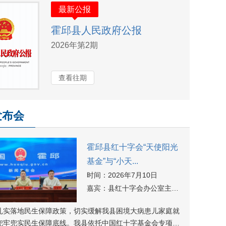
最新公报
霍邱县人民政府公报
2026年第2期
查看往期
发布会
霍邱县红十字会“天使阳光
基金”与“小天...
时间：
2026年7月10日
嘉宾：
县红十字会办公室主任 吕惟/工作人员 洪亚会
扎实落地民生保障政策，切实缓解我县困境大病患儿家庭就
兜牢兜实民生保障底线。我县依托中国红十字基金会专项救