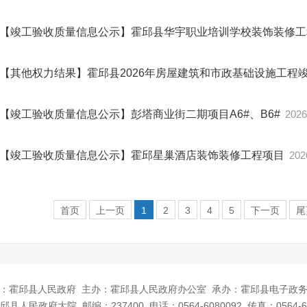
【竣工验收质量信息公示】霍邱县华宇职业培训学校装饰装修
【其他权力结果】霍邱县2026年房屋建筑和市政基础设施工程
【竣工验收质量信息公示】彭塔商业街二期项目A6#、B6#
2026
【竣工验收质量信息公示】霍邱星巢酒店装饰装修工程项目
202
首页
上一页
1
2
3
4
5
下一页
尾
：霍邱县人民政府
主办：霍邱县人民政府办公室
承办：霍邱县电子政
邱县人民政府大院
邮编：237400
电话：0564-6080092
传真：0564-6