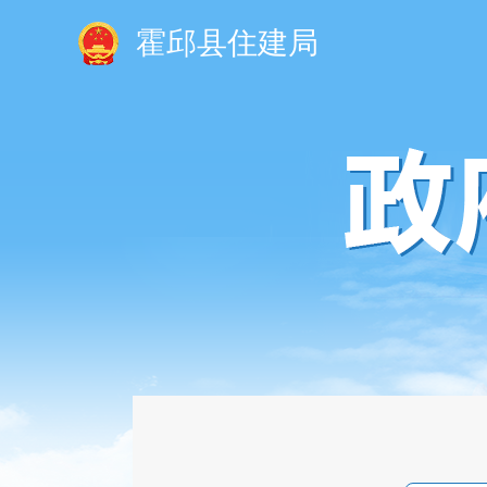
霍邱县住建局