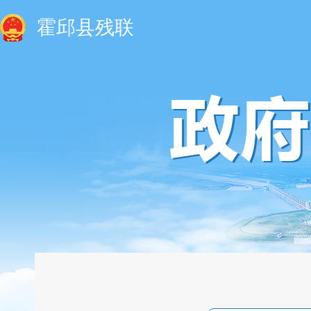
霍邱县残联