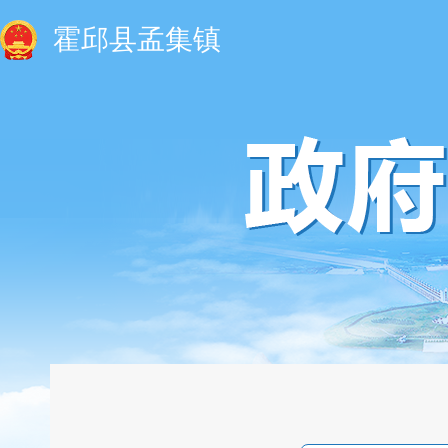
霍邱县孟集镇