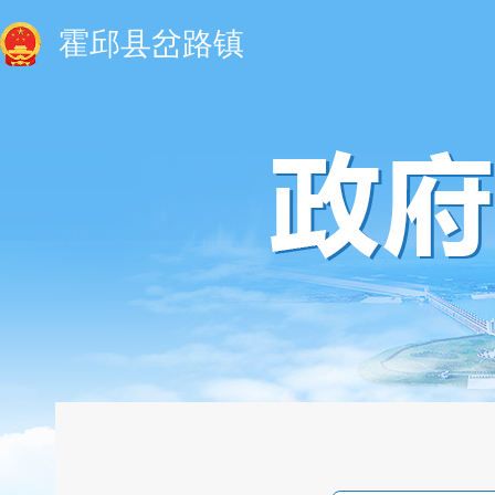
霍邱县岔路镇