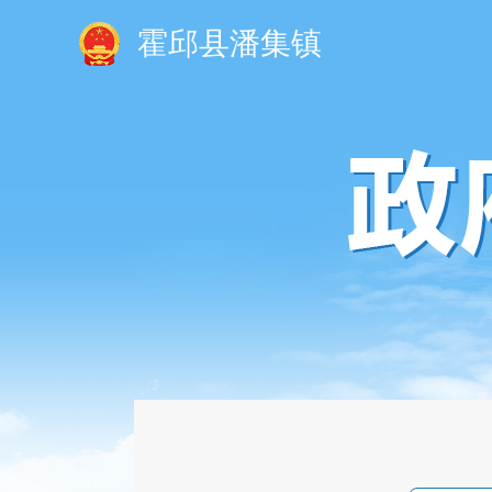
霍邱县潘集镇