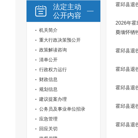
霍邱县退
法定主动
公开内容
2026
机关简介
奠缅怀牺
重大行政决策预公开
政策解读咨询
霍邱县退
清单公开
霍邱县退
行政权力运行
财政信息
霍邱县退
规划信息
建议提案办理
霍邱县退
公务员及事业单位招录
应急管理
霍邱县退
回应关切