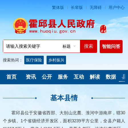
繁体版
长辈版
无障碍
用户中心
标题
智能问答
搜索热词：
医疗保险
乡村振兴
首页
资讯
公开
服务
互动
解读
数据
县
基本县情
霍邱县位于安徽省西部、大别山北麓、淮河中游南岸，辖30
个乡镇、1个省级经济开发区，面积3239平方公里，全县户籍人