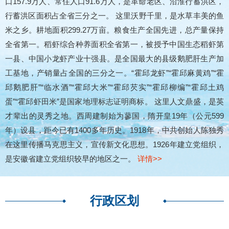
口157.9万人、常住人口91.6万人，是革命老区、沿淮行蓄洪区，
行蓄洪区面积占全省三分之一。 这里沃野千里，是水草丰美的鱼
米之乡。耕地面积299.27万亩。粮食生产全国先进，总产量保持
全省第一。稻虾综合种养面积全省第一，被授予中国生态稻虾第
一县、中国小龙虾产业十强县。是全国最大的县级鹅肥肝生产加
工基地，产销量占全国的三分之一。“霍邱龙虾”“霍邱麻黄鸡”“霍
邱鹅肥肝”“临水酒”“霍邱大米”“霍邱芡实”“霍邱柳编”“霍邱土鸡
蛋”“霍邱虾田米”是国家地理标志证明商标。 这里人文鼎盛，是英
才辈出的灵秀之地。西周建制始为蓼国，隋开皇19年（公元599
年）设县，距今已有1400多年历史。1918年，中共创始人陈独秀
在这里传播马克思主义，宣传新文化思想。1926年建立党组织，
是安徽省建立党组织较早的地区之一。
详情>>
行政区划