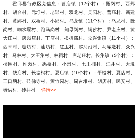
霍邱县行政区划信息：曹庙镇（12个村）：甄岗村、西郢
村、胡台村、元圩村、老郢村、双龙村、吴阳村、曹庙村、新建
村、黄郢村、双桥村、小郢村。乌龙镇（11个村）：乌龙村、陡
岗村、响水堰村、跑马岗村、知母岗村、铜佛村、尹老庄村、黄
大庄村、唐岗店村、丁店村、松树庙村。众兴集镇（11个村）：
西皋村、糖坊村、油坊村、红卫村、赵河沿村、马城墩村、众兴
村、马林村、大王集村、林祠村、唐老庄村。长集镇（9个村）：
柿园村、许岗村、禹桥村、小园村、七里棚村、汪井村、大墩
村、钱店村、长塘梢村。夏店镇（10个村）：平楼村、夏店村、
三口塘村、砖佛寺村、黄竹园村、周古堆村、胡店村、民安村、
砖洪村、砖井村。
详情>>