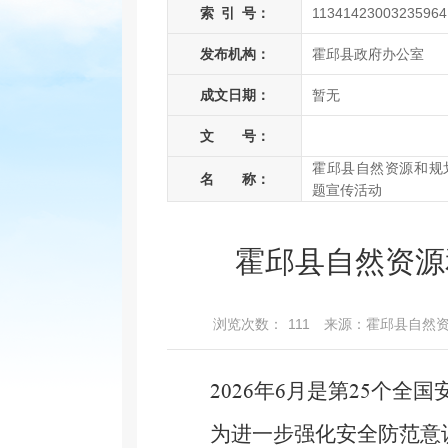
索
引
号：
11341423003235964
发布机构：
霍邱县政府办公室
成文日期：
暂无
文 号：
霍邱县自然资源和规
名 称：
题宣传活动
霍邱县自然资源
浏览次数：
111
来源：霍邱县自然
年
月是第
个全国
2026
6
25
为进一步强化安全防范意