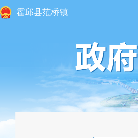
霍邱县范桥镇