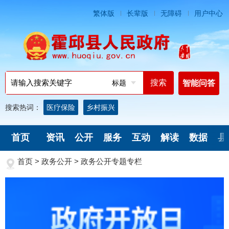
繁体版
长辈版
无障碍
用户中心
标题
智能问答
搜索热词：
医疗保险
乡村振兴
首页
资讯
公开
服务
互动
解读
数据
县
首页
>
政务公开
>
政务公开专题专栏