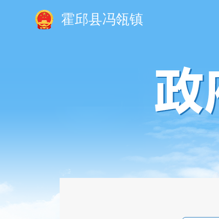
霍邱县冯瓴镇