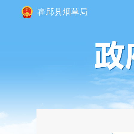
霍邱县烟草局