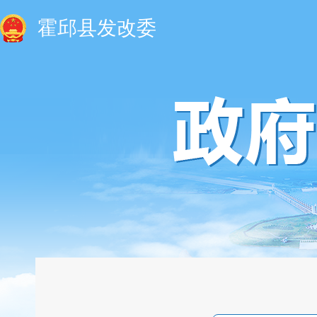
霍邱县发改委