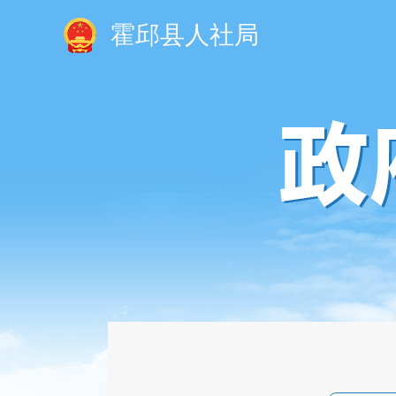
霍邱县人社局