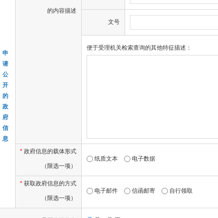
的内容描述
文号
便于受理机关检索查询的其他特征描述：
申
请
公
开
的
政
府
信
息
*
政府信息的载体形式
纸质文本
电子数据
（限选一项）
*
获取政府信息的方式
电子邮件
信函邮寄
自行领取
（限选一项）