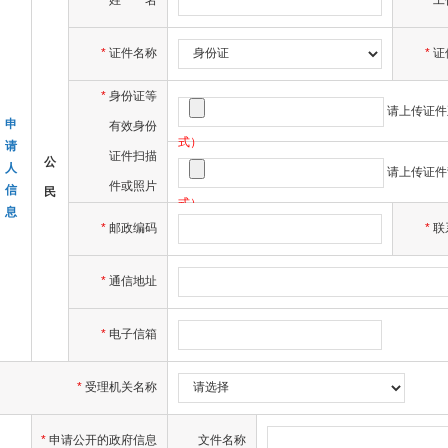
*
姓
名
工
*
证件名称
*
证
*
身份证等
请上传证件
申
有效身份
式）
请
证件扫描
公
人
请上传证件
件或照片
信
民
式）
息
*
邮政编码
*
联
*
通信地址
*
电子信箱
*
受理机关名称
*
申请公开的政府信息
文件名称