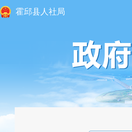
霍邱县人社局