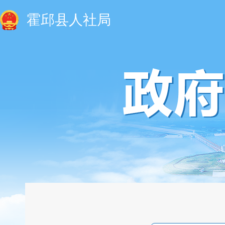
霍邱县人社局