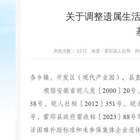
关于调整遗属生
浏览次数：
1271
来源：霍邱县人社局
时
各乡镇、开发区（现代产业园），县
根据安徽省皖人发〔
2000
〕
20
号
38
号、皖人社秘〔
2012
〕
351
号、皖
号、霍邱县政府霍政秘〔
2023
〕
88
号
活困难补助标准和未参保集体企业退