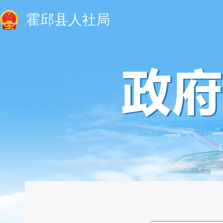
霍邱县人社局