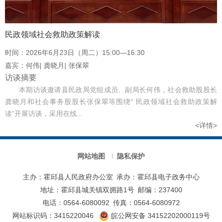
民政领域社会救助政策解读
时间：
2026年6月23日（周二）15:00—16:30
嘉宾：
何伟| 龚晓月| 张保翠
访谈摘要
本期访谈邀请县民政局党组成员、副局长何伟，社会救助股股长
龚晓月和社会事务股股长张保翠等围绕“ 民政领域社会救助政策解
读”开展访谈，采用在线...
<详情>
网站地图
隐私保护
主办：霍邱县人民政府办公室
承办：霍邱县电子政务中心
地址：霍邱县城关镇双拥路1号
邮编：237400
电话：0564-6080092
传真：0564-6080972
网站标识码：3415220046
皖公网安备 34152202000119号