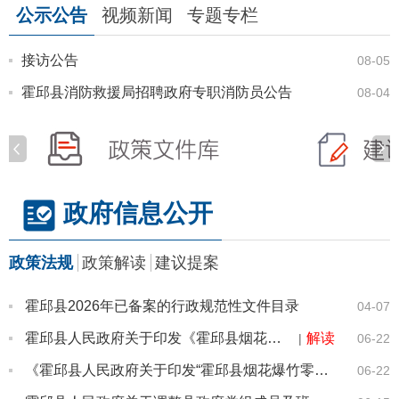
公示公告
视频新闻
专题专栏
接访公告
08-05
霍邱县消防救援局招聘政府专职消防员公告
08-04
霍邱县总工会2026年度资金存放竞争性选择延期公告
08-04
霍邱县8月份党政领导接访安排表
08-01
霍邱县人社局2026年7月第二批拟工伤认定情况公示
政策文件库
建议提案办理
07-31
政府信息公开
2026年度霍邱县事业单位公开选调工作人员公告
07-30
2026年六安霍邱县县属国有企业公开招聘工作人员公告
07-30
政策法规
政策解读
建议提案
霍邱县总工会2026年度资金存放竞争性选择公告
07-27
霍邱县2026年已备案的行政规范性文件目录
04-07
霍邱县工业投资有限公司2026年主体信用评级项目中标公示
07-24
霍邱县人民政府关于印发《霍邱县烟花爆竹零售经营布点规划》的通知
解读
|
06-22
2026年霍邱县县直学校公开选调教师公告
07-24
《霍邱县人民政府关于印发“霍邱县烟花爆竹零售经营布点规划”的通知》制定情况
06-22