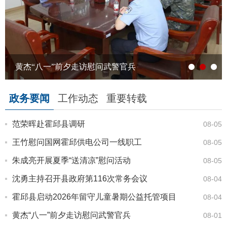
黄杰“八一”前夕走访慰问武警官兵
政务要闻
工作动态
重要转载
范荣晖赴霍邱县调研
08-05
王竹慰问国网霍邱供电公司一线职工
08-05
朱成亮开展夏季“送清凉”慰问活动
08-05
沈勇主持召开县政府第116次常务会议
08-04
霍邱县启动2026年留守儿童暑期公益托管项目
08-04
黄杰“八一”前夕走访慰问武警官兵
08-01