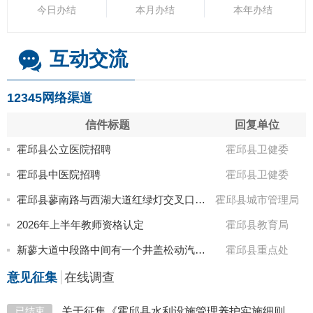
今日办结
本月办结
本年办结
互动交流
12345网络渠道
信件标题
回复单位
霍邱县公立医院招聘
霍邱县卫健委
霍邱县中医院招聘
霍邱县卫健委
霍邱县蓼南路与西湖大道红绿灯交叉口西方路面破损严重
霍邱县城市管理局
2026年上半年教师资格认定
霍邱县教育局
新蓼大道中段路中间有一个井盖松动汽车压过当啷当啷响
霍邱县重点处
意见征集
在线调查
已结束
关于征集《霍邱县水利设施管理养护实施细则》的征求意见稿