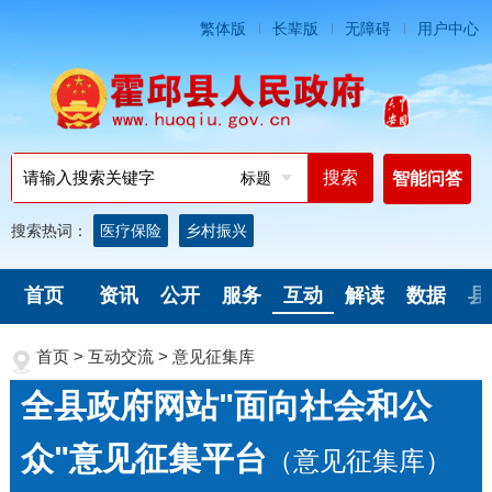
繁体版
长辈版
无障碍
用户中心
标题
智能问答
搜索热词：
医疗保险
乡村振兴
首页
资讯
公开
服务
互动
解读
数据
县
首页
>
互动交流
>
意见征集库
全县政府网站"面向社会和公
众"意见征集平台
（意见征集库）