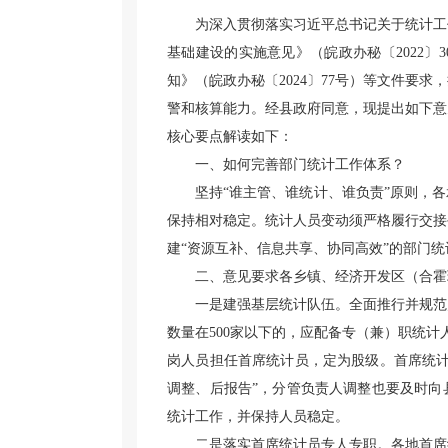
为深入贯彻落实习近平总书记关于统计工
基础建设的实施意见》（皖政办秘〔2022
知》（皖政办秘〔2024〕77号）等文件要
警和核算能力。经县政府同意，现提出如下意
核心要点解读如下：
一、如何完善部门统计工作体系？
坚持“谁主管、谁统计、谁负责”原则，
保持相对稳定。统计人员变动须严格履行交接
建“资源互补、信息共享、协同高效”的部门
二、意见要求各乡镇、经济开发区（合霍
一是建强基层统计队伍。全面推行并规范
数量在500家以下的，应配备专（兼）职统计
岗人员担任首席统计员，定为股级。首席统计
调整、后报告”，分管负责人调整也要及时向
统计工作，并保持人员稳定。
二是落实首席统计员专人专职。各地首席