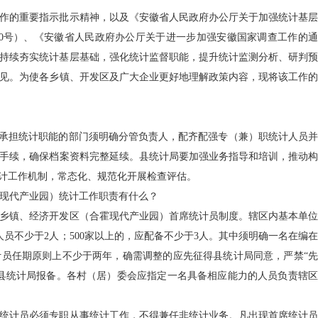
作的重要指示批示精神，以及《安徽省人民政府办公厅关于加强统计基层
〕30号）、《安徽省人民政府办公厅关于进一步加强安徽国家调查工作的通
求，持续夯实统计基层基础，强化统计监督职能，提升统计监测分析、研判预
见。为使各乡镇、开发区及广大企业更好地理解政策内容，现将该工作的
各承担统计职能的部门须明确分管负责人，配齐配强专（兼）职统计人员并
手续，确保档案资料完整延续。县统计局要加强业务指导和培训，推动构
统计工作机制，常态化、规范化开展检查评估。
现代产业园）统计工作职责有什么？
乡镇、经济开发区（合霍现代产业园）首席统计员制度。辖区内基本单位
人员不少于2人；500家以上的，应配备不少于3人。其中须明确一名在编在
员任期原则上不少于两年，确需调整的应先征得县统计局同意，严禁“先
县统计局报备。各村（居）委会应指定一名具备相应能力的人员负责辖区
统计员必须专职从事统计工作，不得兼任非统计业务。凡出现首席统计员