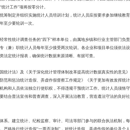
“统计工作”项将按零分计。
统筹制定并组织实施统计人员培训计划，统计人员应按要求参加继续教育
年至少要轮训一次。
担经常性统计调查任务的“四下”样本单位，由属地乡镇和行业主管部门负责
专（兼）职统计人员每年至少接受两次轮训。各企业和项目单位须依法设
类法定统计报表，确保统计数据来源清晰、有据可查。
国统计法》及《关于深化统计管理体制改革提高统计数据真实性的意见》
防范和惩治统计造假、弄虚作假督察工作规定》《关于更加有效发挥统计
机构和人员依法独立行使职权，不得违规干预统计工作。统计人员须恪守
要结合普法宣传和普查调查，深入开展法治教育，营造遵法守法的良好社
体系。建立统计、纪检监察、审计、司法等部门参与的联合执法机制，每
次。严格执行统计造假“一票否决制”，对统计造假、弄虚作假的单位及个人