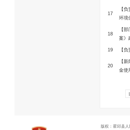
【负
17
环境
【部
18
案》
19
【负
【新
20
金使
版权：霍邱县人