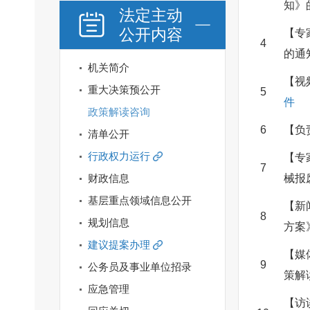
知》
法定主动
公开内容
【专
4
的通
机关简介
【视
重大决策预公开
5
件
政策解读咨询
6
【负
清单公开
行政权力运行
【专
7
财政信息
械报
基层重点领域信息公开
【新
8
规划信息
方案
建议提案办理
【媒
9
公务员及事业单位招录
策解
应急管理
【访