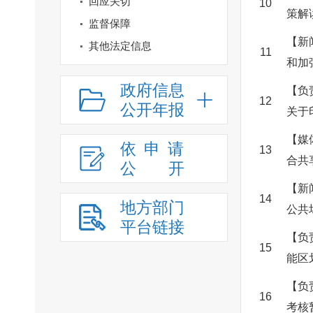
回应关切
10
策解
监督保障
【新
其他法定信息
11
和加
政府信息
【负
12
公开年报
关于
【媒
依申请
13
合共
公
开
【新
14
地方部门
公共
平台链接
【负
15
能区
【负
16
考核