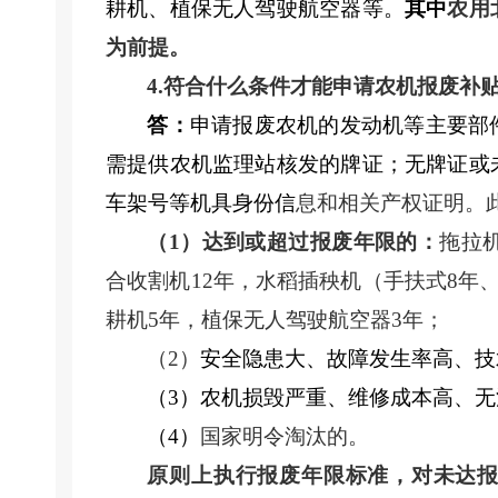
耕机
、
植保无人驾驶航空器
等
。
其中
农用
为前提。
4.符合什么条件才能申请农机报废补
答：
申请报废农机的发动机等主要部
需提供农机监理
站
核发的牌证；无牌证或
车架号等机具身份信
息和相关产权证明。
（
1
）
达到或超过报废年限的：
拖拉
合收割机
12年，水稻插秧机（手扶式8年、
耕机5年，植保无人驾驶航空器3年；
（
2）
安全隐患大、故障发生率高、技
（
3
）
农机损毁严重、维修成本高、无
（
4）
国家明令淘汰的。
原则上执行报废年限标准，对未达