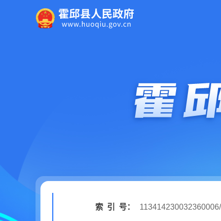
索
引
号：
113414230032360006/