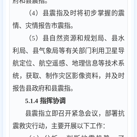
府和县震指。
（
4
）县震指及时将初步掌握的震
情、灾情报告市震指。
（
5
）县自然资源
和规划
局、县水
利局、县气象局等有关部门利用卫星导
航定位、航空遥感、地理信息等技术系
统，获取、制作灾区影像资料，并及时
报告县政府和县震指。
5.1.4
指挥
协调
县震指立即召开紧急会议，部署抗
震救灾行动，主要开展以下工作：