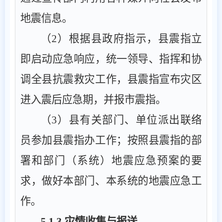
地震信息。
（
2
）
根据县政府指示，县震指立
即启动应急响应，统一领导、指挥和协
调全县抗震救灾工作，县震指宣布灾区
进入震后应急期，并报市震指。
（
3
）县
有关部门、单位派出联络
员参加
县
震指办工作；按照
县
震指的部
署和部门（系统）地震应急预案的要
求，做好本部门、本系统的地震应急工
作。
5.1.3
灾情收集与报送