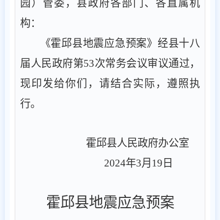
园）管委，县政府各部门、各直属机
构：
《霍邱县
地震应急
预案》
经县
十八
届人民政府
第
53
次常务会议
审议通过，
现
印发给你们，请结合实际，
遵照
执
行。
霍邱县人民政府办公室
202
4
年
3
月
19
日
霍邱县地震应急预案