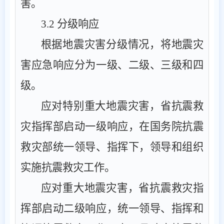
害。
3.2
分级响应
根据地震灾害分级情况，将地震灾
害应急响应分为一级、二级、三级和四
级。
应对特别重大地震灾害，
省抗震救
灾指挥部
启动
一
级响应
，
在国务
院
抗震
救灾
部
统一领导
、指挥下，领导
和
组织
实施
抗震救灾工作。
应对重大地震灾害，
省抗震救灾指
挥部
启动
二
级响应
，统一领导、指挥和