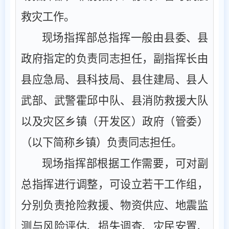
救灾工作。
现场指挥部
总
指挥一般由
县委、县
政府指定的负责同志
担任，副指挥长由
县应急局、
县科技局、县
住建
局、县人
武部、武警
霍邱
中队
、县消防救援大队
以及灾区乡镇
（
开发区
）政府（
管委
）
（
以下简称乡镇
）
负责同志担任。
现场指挥部根据工作需要
，可对副
总指挥进行调整，
可设立若干工作组，
分别负责抢险救援、物资供应、地震监
测与
风险评估
、损失
调查
、灾民安置、