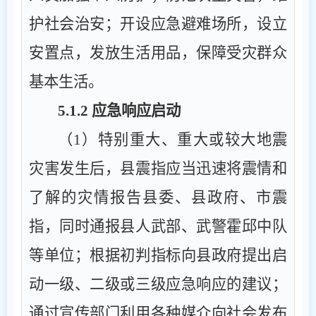
护社会治安；开设应急避难场所，设立
安置点，发放生活用品，保障受灾群众
基本生活。
5.1.2
应急响应启动
（
1
）特别重大
、
重大
或较大
地震
灾害发生后，
县
震指应当迅速将震情和
了解的灾情报告
县
委、
县
政府
、市震
指
，同时通报
县人武部
、武警
霍邱中队
等单位；根据初判指标向
县
政府提出启
动
一
级
、二
级
或三级
应急响应的建议；
通过宣传部门利用各种媒介向社会发布