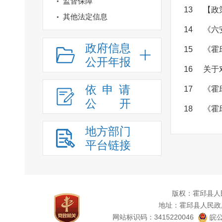
监督保障
13
【政
其他法定信息
14
《六
政府信息
15
《霍
公开年报
16
关于
依申请
17
《霍
公
开
18
《霍
地方部门
平台链接
版权：霍邱县人
地址：霍邱县人民政
网站标识码：3415220046
皖公