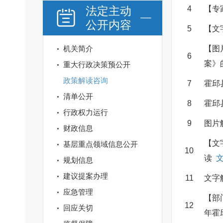
法定主动
4
【专
公开内容
5
【文
机关简介
【图
6
案》
重大行政决策预公开
政策解读咨询
7
霍邱
清单公开
8
霍邱
行政权力运行
9
图片
财政信息
【文
基层重点领域信息公开
10
读
规划信息
建议提案办理
11
文字
应急管理
【部
12
回应关切
年霍