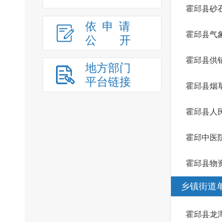
霍邱县砂
依申请
霍邱县气
公
开
霍邱县供
地方部门
平台链接
霍邱县烟
霍邱县人
霍邱中医
霍邱县物
乡镇街道
霍邱县龙