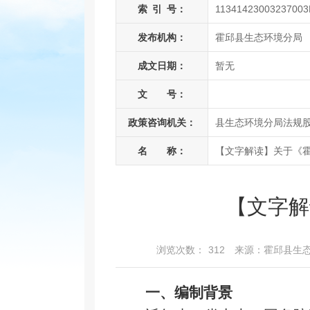
索
引
号：
11341423003237003
发布机构：
霍邱县生态环境分局
成文日期：
暂无
文 号：
政策咨询机关：
县生态环境分局法规
名 称：
【文字解读】关于《
【文字解
浏览次数：
312
来源：霍邱县生
一、
编制
背景