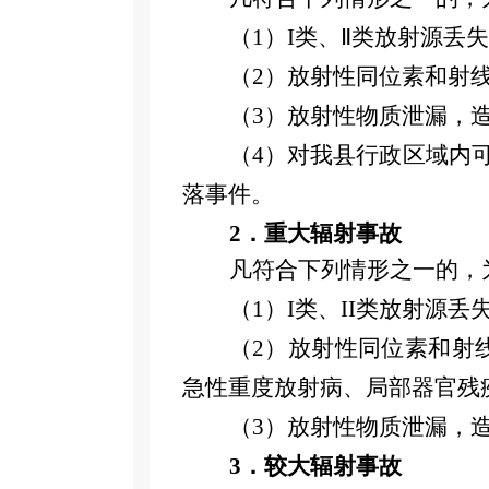
（
1）I
类、
Ⅱ类放射源丢
（
2）
放射性同位素和射
（
3）
放射性物质泄漏，
（
4）
对我县行政区域内
落事件。
2．
重大辐射事故
凡符合下列情形之一的，
（
1）I
类、
II
类放射源丢
（
2）
放射性同位素和射
急性重度放射病、局部器官残
（
3）
放射性物质泄漏，
3．
较大辐射事故