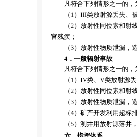
凡符合下列情形之一的，
（
1）III
类放射源丢失、
（
2）
放射性同位素和射
官残疾；
（
3）
放射性物质泄漏，
4．
一般辐射事故
凡符合下列情形之一的，
（
1）IV
类、
V
类放射源丢
（
2）
放射性同位素和射
（
3）
放射性物质泄漏，
（
4）
矿产开发利用超标
（
5）
测井用放射源落井
六、
指挥体系