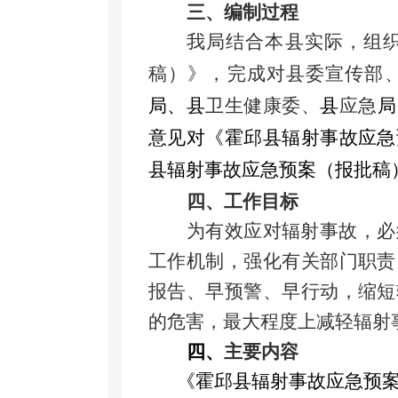
三
、
编制
过程
我局结合本县实际，组
稿）》，
完成对
县委宣传部
局、
县
卫生健康委、
县
应急
局
意见对《霍邱县辐射事故应急
县辐射事故应急预案（报批稿
四
、
工作目标
为有效应对辐射事故，必
工作机制，强化有关部门职责
报告、早预警、早行动，缩短
的危害，最大程度上减轻辐射
四
、
主要内容
《霍邱县辐射事故应急预