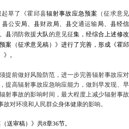
织起草了《霍邱县
辐射事故应急预案
（征求意
、
县
公安
局、县
财政
局、县
交通运输
局、
县经信
、县
消防救援
大队
的意见征
集，经综合上述修
预案（征求意见稿）》进行了完善，形成
《霍
）》
。
须提前做好风险防范，进一步完善辐射事故应对
，提高辐射事故应急响应能力，做到早发现、早
辐射事故的影响时间，最大程度上减少辐射事故
事故对环境和人民群众身体健康的影响。
案（送审稿）》共
8章36节。