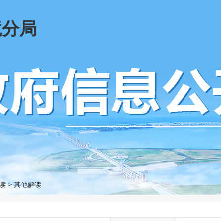
境分局
读
>
其他解读