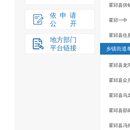
霍邱县供
依申请
霍邱一中
公
开
霍邱县住
地方部门
平台链接
乡镇街道
霍邱县龙
霍邱县众
霍邱县乌
霍邱县邵
霍邱县冯