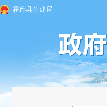
霍邱县住建局