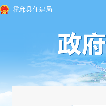
霍邱县住建局