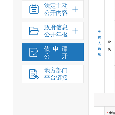
法定主动
公开内容
政府信息
申
公开年报
请
公
人
依申请
信
民
公
开
息
地方部门
平台链接
*
申