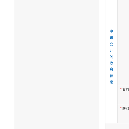
申
请
公
开
的
政
府
信
息
*
政
*
获