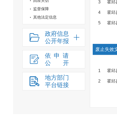
回应关切
3
霍邱
监督保障
4
霍邱
其他法定信息
5
霍邱
政府信息
公开年报
废止失效
依申请
公
开
1
霍邱
地方部门
2
霍邱
平台链接