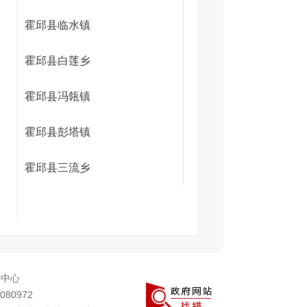
霍邱县临水镇
霍邱县白莲乡
霍邱县冯瓴镇
霍邱县彭塔镇
霍邱县三流乡
务中心
080972