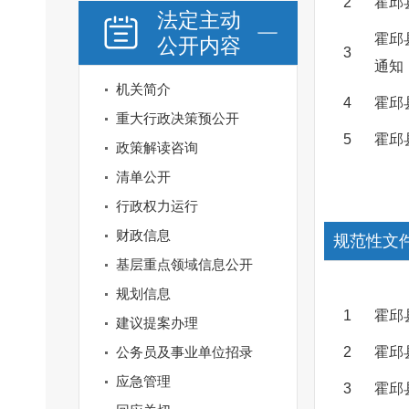
2
霍邱
法定主动
霍邱
公开内容
3
通知
机关简介
4
霍邱
重大行政决策预公开
5
霍邱
政策解读咨询
清单公开
行政权力运行
财政信息
规范性文
基层重点领域信息公开
规划信息
1
霍邱
建议提案办理
公务员及事业单位招录
2
霍邱
应急管理
3
霍邱