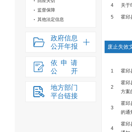
回应关切
4
关于
监督保障
5
霍邱
其他法定信息
政府信息
公开年报
废止失效
依申请
公
开
1
霍邱
霍邱
地方部门
2
方案
平台链接
霍邱
3
的通
霍邱
4