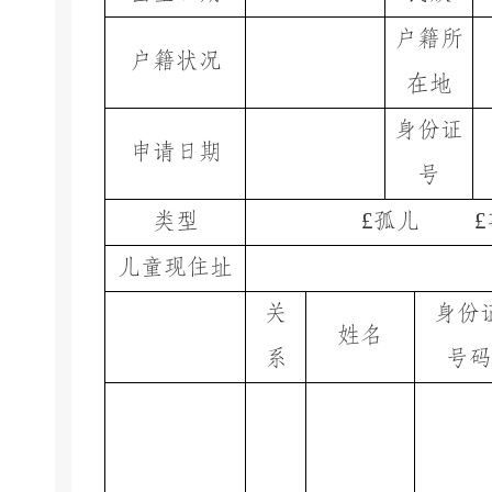
户籍所
户籍状况
在地
身份证
申请日期
号
£
£
类型
孤儿
儿童现住址
关
身份
姓名
系
号码