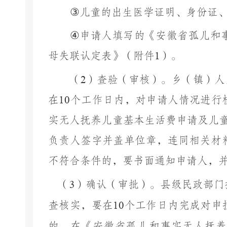
③
儿童的
出生医学证明、
身份证
④
申请人填写的《安徽省孤儿和
母失联认定表》（附件
1
）。
（
2
）查验（审核）。乡（镇）人
在
10
个工作日内，对申请人情况进行
实无人抚养儿童基本生活费申请及儿
负责人签字并盖单位章，连同相关材
不符合条件的，要书面通知申请人，
（
3
）确认（审批）。县
级民政部门
查核实，要在
10
个工作日内完成对申
的，在《安徽省孤儿和事实无人抚养