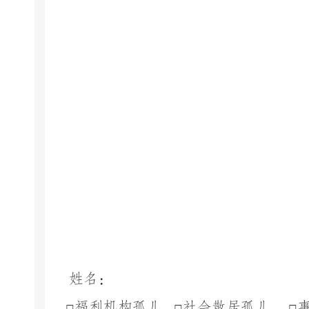
姓名：
□
福利机构孤儿
□
社会散居孤儿
□