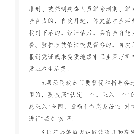
服刑、被强制戒毒人员解除刑期、解
养育力的，
自次月起，停发基本生活
找到下落的，
经评估后，具有养育能
费。监护权被依法
恢
复资格的，自次
报销凭证或未提供地级市卫生医疗机
发基本生活费。
5.
县级民政部门要督促和指导各
围的，要按照
“
认定一个，录入一个
”
息录入
“
全国儿童福利信息系统
”
；对
进行
“
减员
”
处理。
6.
因年龄等原因被取消孤儿和事