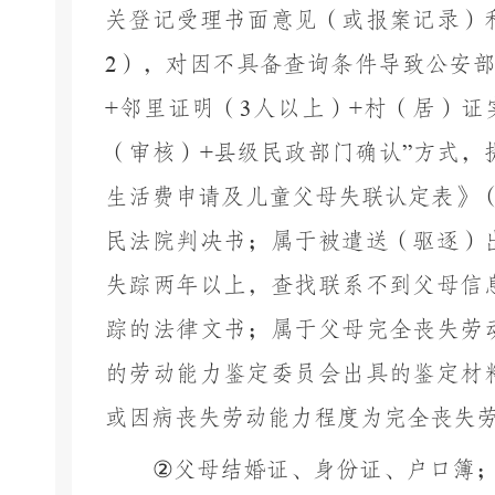
关登记受理书面意见（或报案记录）
2
），对因不具备查询条件导致公安
+
邻里证明（
3
人以上）
+
村（居）证
（审核）
+
县级民政部门确认
”
方式，
生活费申请及儿童父母失联认定表
》
民法院判决书；属于被遣送（驱逐）
失踪两年以上，查找联系不到父母信
踪的法律文书；属于父母完全丧失劳
的劳动能力鉴定委员会出具的鉴定材
或因病丧失劳动能力程度为完全丧失
②
父母结婚证、身份证、户口簿