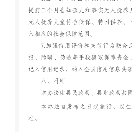
提前三个月告知孤儿和事实无人抚养
无人抚养儿童符合低保、特困供养、
入相应的社会保障范围。
7.
加强信用评价和失信行为联合
报、隐瞒、伪造等手段骗取保障资金
记入信用记录，纳入全国信用信息共
八、附则
本
办法
由
县
民政
局
、
县
财政
局
共
本
办法
自发布之日起施行。以往
准。