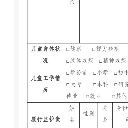
亲
儿童身体状
□
健康
□
视力残疾
况
□
肢体残疾
□
精神残
□
学龄前
□
小学
□
初
儿童工学情
□
大专
□
本科
□
研
况
待业
□
就业
□
其他
姓
关
身份
性别
履行监护责
名
系