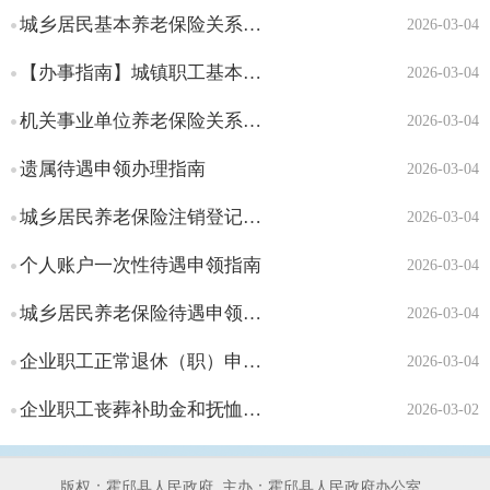
机关事业单位基本养老保
城乡居民基本养老保险关系转移接续申请办事指南
2026-03-04
险与城镇企业职工基本
养老保险互转申请
【办事指南】城镇职工基本养老保险关系转移接续申请
2026-03-04
城镇企业职工基本养老保
机关事业单位养老保险关系转接接续申请服务指南
2026-03-04
险与城乡居民基本养老
保险制度衔接申请
遗属待遇申领办理指南
2026-03-04
军地养老保险关系转移接
续申请
城乡居民养老保险注销登记办事指南
2026-03-04
多重养老保险关系个人账
个人账户一次性待遇申领指南
2026-03-04
户退费
工伤保险服务
城乡居民养老保险待遇申领指南
2026-03-04
失业保险服务
企业职工正常退休（职）申请办事指南
2026-03-04
企业年金方案备案
社会保障卡服务
企业职工丧葬补助金和抚恤金申领
2026-03-02
版权：霍邱县人民政府
主办：霍邱县人民政府办公室