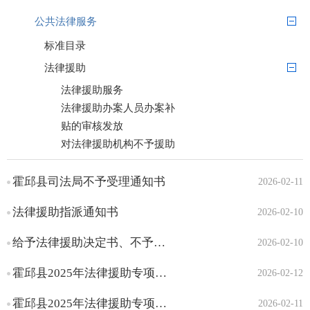
公共法律服务
标准目录
法律援助
法律援助服务
法律援助办案人员办案补
贴的审核发放
对法律援助机构不予援助
决定异议的审查
对在法律援助工作中作出
霍邱县司法局不予受理通知书
2026-02-11
突出贡献的组织和个人
法律援助指派通知书
2026-02-10
进行表彰奖励
对律师事务所拒绝法律援
给予法律援助决定书、不予法律援助决定书
2026-02-10
助机构指派，不安排本
所律师办理法律援助案
霍邱县2025年法律援助专项资金（案件补贴）分配结果（第六期）
2026-02-12
件、律师无正当理由拒
霍邱县2025年法律援助专项资金（案件补贴）分配结果（第五期）
2026-02-11
绝接受、擅自终止法律