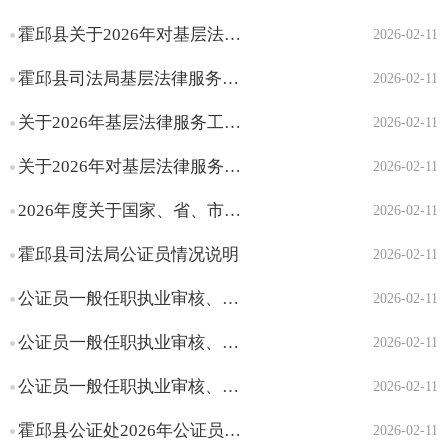
援助案件或办理法律援
霍邱县关于2026年对基层法律服务所、基层法律服务工作者进行表彰奖励的说明
2026-02-11
助案件收取财物的处罚
霍邱县司法局基层法律服务工作者违法行为处罚流程图
律师、公证、人民调解
2026-02-11
对没有取得律师执业证书
关于2026年基层法律服务工作者执业核准许可的情况说明
2026-02-11
以律师名义从事法律业
务行为的处罚
关于2026年对基层法律服务所、基层法律服务工作者违法违规行为的处罚决定信息的说明
2026-02-11
公证员一般任职执业审核
2026年度关于国家、省、市对有突出贡献的人民调解委员会和人民调解员给予表彰奖励信息的情况说明（截至目...
2026-02-11
、考核任职执业审核
对有突出贡献的人民调解
霍邱县司法局公证员情况说明
2026-02-11
委员会和人民调解员按
照国家和省有关规定给
公证员一般任职执业审核、考核任职执业审核审查意见
2026-02-11
予表彰奖励
公证员一般任职执业审核、考核任职执业审核申请指南
2026-02-11
基层法律服务
对基层法律服务所、基层
公证员一般任职执业审核、考核任职执业审核指南及审批结果
2026-02-11
法律服务工作者违法违
霍邱县公证处2026年公证员一般任职执业审核、考核任职执业审核意见、审核结果（截至目前）
规行为的处罚
2026-02-11