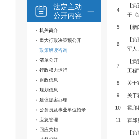
法定主动
【负
4
公开内容
于《
5
【新
机关简介
【负
重大行政决策预公开
6
军人
政策解读咨询
清单公开
【负
7
行政权力运行
工程
财政信息
8
关于
规划信息
9
关于
建议提案办理
10
霍邱
公务员及事业单位招录
应急管理
11
霍邱
回应关切
【负