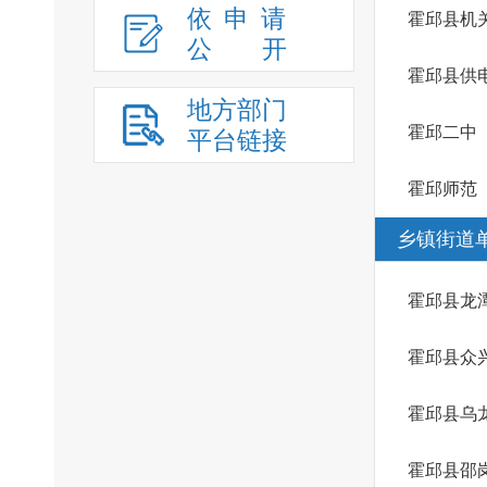
依申请
霍邱县机
公
开
霍邱县供
地方部门
霍邱二中
平台链接
霍邱师范
乡镇街道
霍邱县龙
霍邱县众
霍邱县乌
霍邱县邵