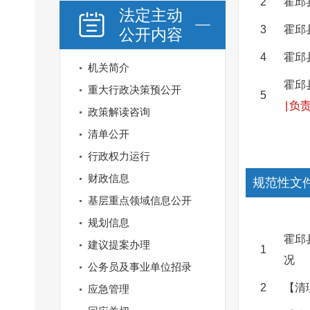
2
霍邱
法定主动
3
霍邱
公开内容
4
霍邱
机关简介
霍邱
重大行政决策预公开
5
|
负责
政策解读咨询
清单公开
行政权力运行
财政信息
规范性文
基层重点领域信息公开
规划信息
霍邱
建议提案办理
1
况
公务员及事业单位招录
2
【清
应急管理