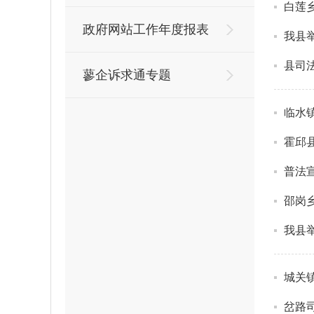
白莲
政府网站工作年度报表
我县
县司
蓼企诉求通专题
临水
霍邱
普法
邵岗
我县
城关
岔路