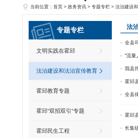
当前位置：
首页
>
政务资讯
>
专题专栏
>
法治建设
法
专题专栏
全县
文明实践在霍邱
“流量
我县
法治建设和法治宣传教育
霍邱
霍邱教育专题
全县
霍邱“双招双引”专题
霍邱
长集
霍邱民生工程