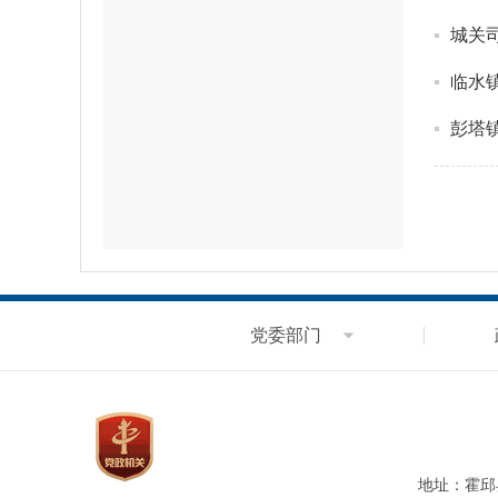
城关
临水
彭塔
党委部门
地址：霍邱