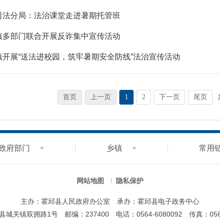
司法分局：法治课堂走进暑期托管班
镇多部门联合开展反诈集中宣传活动
镇开展“送法进校园，筑牢暑期安全防线”法治宣传活动
首页
上一页
1
2
下一页
尾页
政府部门
乡镇
常用
网站地图
隐私保护
主办：霍邱县人民政府办公室
承办：霍邱县电子政务中心
县城关镇双拥路1号
邮编：237400
电话：0564-6080092
传真：0564