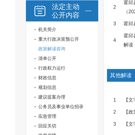
霍邱
法定主动
2
（2
公开内容
3
霍邱
机关简介
霍邱
重大行政决策预公开
4
解读
政策解读咨询
清单公开
行政权力运行
其他解读
财政信息
规划信息
建议提案办理
1
【文
公务员及事业单位招录
2
【政
应急管理
3
【文
回应关切