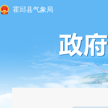
霍邱县气象局