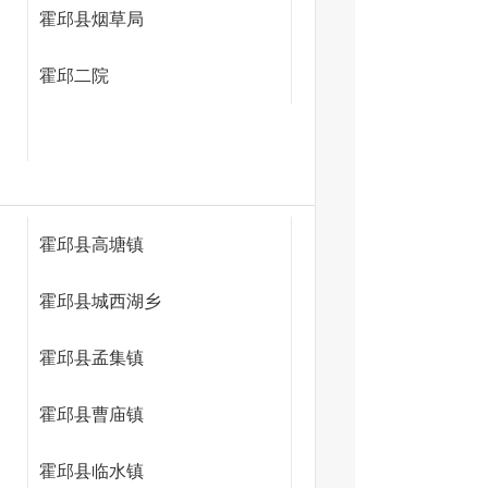
霍邱县烟草局
霍邱二院
霍邱县高塘镇
霍邱县城西湖乡
霍邱县孟集镇
霍邱县曹庙镇
霍邱县临水镇