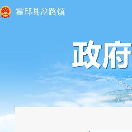
霍邱县岔路镇