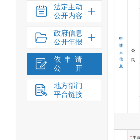
法定主动
公开内容
政府信息
申
公开年报
请
公
人
依申请
信
民
公
开
息
地方部门
平台链接
*
申