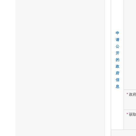
申
请
公
开
的
政
府
信
息
*
政
*
获