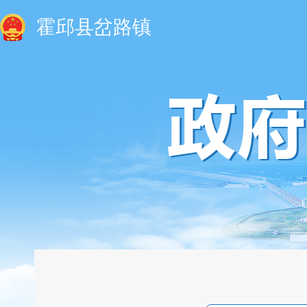
霍邱县岔路镇