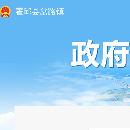
霍邱县岔路镇