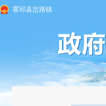
霍邱县岔路镇