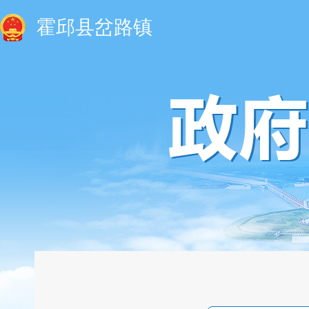
霍邱县岔路镇